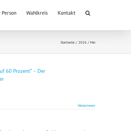
 Person
Wahlkreis
Kontakt
Startseite
2026
Mai
auf 60 Prozent“ – Der
er
ür
Welt]
resseartikel
Weiterlesen
Reichensteuersatz
uf
0
rozent“