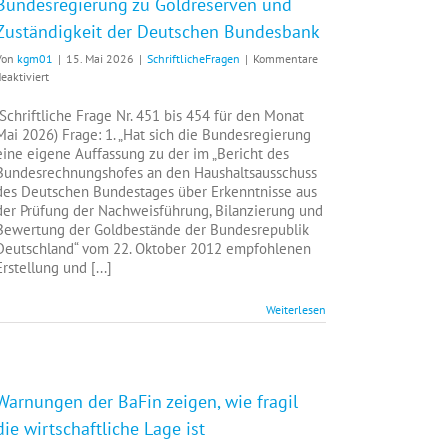
Bundesregierung zu Goldreserven und
er
Zuständigkeit der Deutschen Bundesbank
berbietungswettbewerb
Von
kgm01
|
15. Mai 2026
|
SchriftlicheFragen
|
Kommentare
on
für
eaktiviert
PD
Bundesregierung
nd
zu
(Schriftliche Frage Nr. 451 bis 454 für den Monat
inker
Goldreserven
Mai 2026) Frage: 1. „Hat sich die Bundesregierung
und
eine eigene Auffassung zu der im „Bericht des
Zuständigkeit
Bundesrechnungshofes an den Haushaltsausschuss
der
des Deutschen Bundestages über Erkenntnisse aus
Deutschen
der Prüfung der Nachweisführung, Bilanzierung und
Bundesbank
Bewertung der Goldbestände der Bundesrepublik
Deutschland“ vom 22. Oktober 2012 empfohlenen
Erstellung und [...]
Weiterlesen
Warnungen der BaFin zeigen, wie fragil
die wirtschaftliche Lage ist