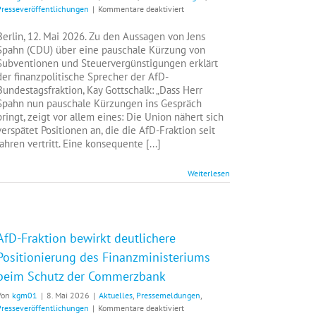
für
Presseveröffentlichungen
|
Kommentare deaktiviert
Pauschale
Kürzung
Berlin, 12. Mai 2026. Zu den Aussagen von Jens
von
Spahn (CDU) über eine pauschale Kürzung von
Subventionen
Subventionen und Steuervergünstigungen erklärt
ersetzt
der finanzpolitische Sprecher der AfD-
keine
Bundestagsfraktion, Kay Gottschalk: „Dass Herr
echte
Spahn nun pauschale Kürzungen ins Gespräch
Reformpolitik
bringt, zeigt vor allem eines: Die Union nähert sich
verspätet Positionen an, die die AfD-Fraktion seit
Jahren vertritt. Eine konsequente [...]
Weiterlesen
AfD-Fraktion bewirkt deutlichere
Positionierung des Finanzministeriums
beim Schutz der Commerzbank
Von
kgm01
|
8. Mai 2026
|
Aktuelles
,
Pressemeldungen
,
für
Presseveröffentlichungen
|
Kommentare deaktiviert