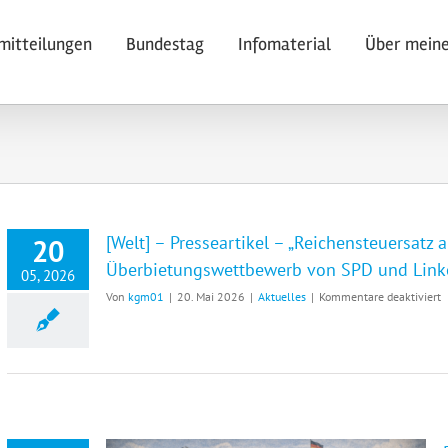
mitteilungen
Bundestag
Infomaterial
Über meine
[Welt] – Presseartikel – „Reichensteuersatz 
20
Überbietungswettbewerb von SPD und Link
05, 2026
f
Von
kgm01
|
20. Mai 2026
|
Aktuelles
|
Kommentare deaktiviert
[
–
P
–
„
a
6
P