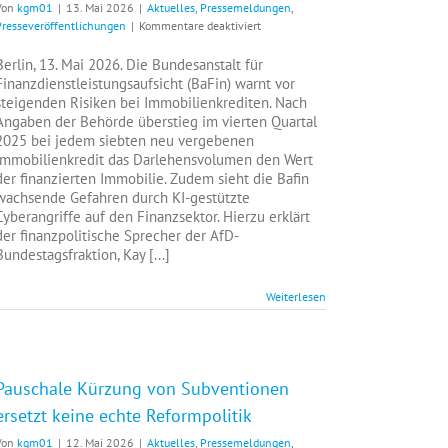
Von
kgm01
|
13. Mai 2026
|
Aktuelles
,
Pressemeldungen
,
für
Presseveröffentlichungen
|
Kommentare deaktiviert
Warnungen
der
Berlin, 13. Mai 2026. Die Bundesanstalt für
BaFin
Finanzdienstleistungsaufsicht (BaFin) warnt vor
zeigen,
steigenden Risiken bei Immobilienkrediten. Nach
wie
Angaben der Behörde überstieg im vierten Quartal
fragil
2025 bei jedem siebten neu vergebenen
die
Immobilienkredit das Darlehensvolumen den Wert
wirtschaftliche
der finanzierten Immobilie. Zudem sieht die Bafin
Lage
wachsende Gefahren durch KI-gestützte
ist
Cyberangriffe auf den Finanzsektor. Hierzu erklärt
der finanzpolitische Sprecher der AfD-
Bundestagsfraktion, Kay [...]
Weiterlesen
Pauschale Kürzung von Subventionen
ersetzt keine echte Reformpolitik
Von
kgm01
|
12. Mai 2026
|
Aktuelles
,
Pressemeldungen
,