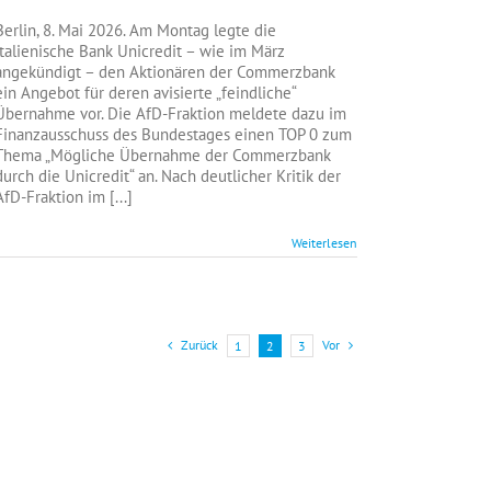
AfD-
Fraktion
Berlin, 8. Mai 2026. Am Montag legte die
bewirkt
italienische Bank Unicredit – wie im März
deutlichere
angekündigt – den Aktionären der Commerzbank
Positionierung
ein Angebot für deren avisierte „feindliche“
des
Übernahme vor. Die AfD-Fraktion meldete dazu im
Finanzministeriums
Finanzausschuss des Bundestages einen TOP 0 zum
beim
Thema „Mögliche Übernahme der Commerzbank
Schutz
durch die Unicredit“ an. Nach deutlicher Kritik der
der
AfD-Fraktion im [...]
Commerzbank
Weiterlesen
Zurück
Vor
1
2
3