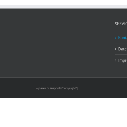
SERVI
Kont
Date
Impr
[wp-multi snippet="copyright"]