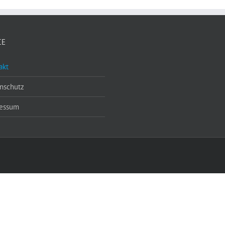
CE
akt
nschutz
essum