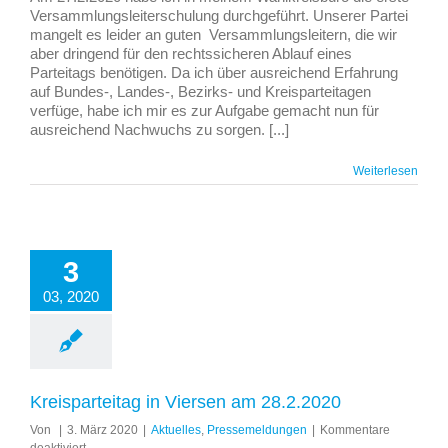
27.2.2020
Versammlungsleiterschulung durchgeführt. Unserer Partei
mangelt es leider an guten Versammlungsleitern, die wir
aber dringend für den rechtssicheren Ablauf eines
Parteitags benötigen. Da ich über ausreichend Erfahrung
auf Bundes-, Landes-, Bezirks- und Kreisparteitagen
verfüge, habe ich mir es zur Aufgabe gemacht nun für
ausreichend Nachwuchs zu sorgen. [...]
Weiterlesen
3
03, 2020
Kreisparteitag in Viersen am 28.2.2020
Von
|
3. März 2020
|
Aktuelles
,
Pressemeldungen
|
Kommentare
für