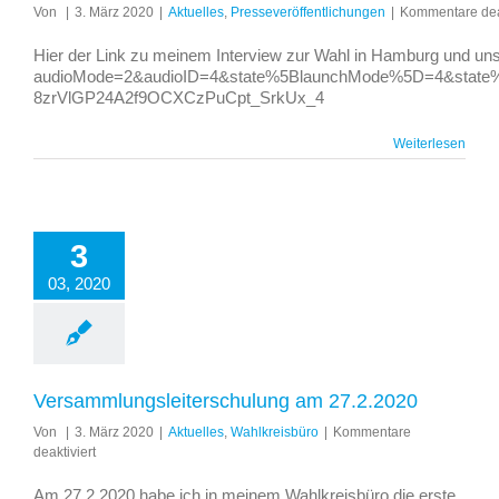
Von
|
3. März 2020
|
Aktuelles
,
Presseveröffentlichungen
|
Kommentare deak
Hier der Link zu meinem Interview zur Wahl in Hamburg und unse
audioMode=2&audioID=4&state%5BlaunchMode%5D=4&stat
8zrVlGP24A2f9OCXCzPuCpt_SrkUx_4
Weiterlesen
3
03, 2020
Versammlungsleiterschulung am 27.2.2020
Von
|
3. März 2020
|
Aktuelles
,
Wahlkreisbüro
|
Kommentare
für
deaktiviert
Versammlungsleiterschulung
am
Am 27.2.2020 habe ich in meinem Wahlkreisbüro die erste