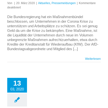
Von
|
20. März 2020
|
Aktuelles
,
Pressemeldungen
|
Kommentare
für
deaktiviert
Gottschalk:
Unternehmen
Die Bundesregierung hat ein Maßnahmenbündel
müssen
beschlossen, um Unternehmen in der Corona Krise zu
schnell
unterstützen und Arbeitsplätze zu schützen. Es sei genug
und
Geld da um die Krise zu bekämpfen. Eine Maßnahme, ist
unbürokratisch
die Liquidität der Unternehmen durch neue im Volumen
Kredite
unbegrenzte Maßnahmen aufrechtzuerhalten, etwa durch
bekommen
Kredite der Kreditanstalt für Wiederaufbau (KfW). Der AfD-
Bundestagsabgeordnete und Mitglied des [...]
Weiterlesen
13
03, 2020