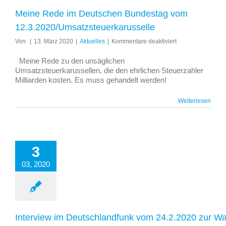
Meine Rede im Deutschen Bundestag vom
12.3.2020/Umsatzsteuerkarusselle
für
Von
|
13. März 2020
|
Aktuelles
|
Kommentare deaktiviert
Meine
Rede
Meine Rede zu den unsäglichen
im
Umsatzsteuerkarussellen, die den ehrlichen Steuerzahler
Deutschen
Milliarden kosten. Es muss gehandelt werden!
Bundestag
vom
Weiterlesen
12.3.2020/Umsatz
3
03, 2020
Interview im Deutschlandfunk vom 24.2.2020 zur W