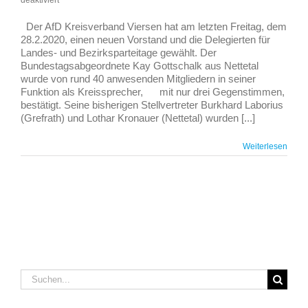
deaktiviert
Kreisparteitag
in
Der AfD Kreisverband Viersen hat am letzten Freitag, dem
Viersen
28.2.2020, einen neuen Vorstand und die Delegierten für
am
Landes- und Bezirksparteitage gewählt. Der
28.2.2020
Bundestagsabgeordnete Kay Gottschalk aus Nettetal
wurde von rund 40 anwesenden Mitgliedern in seiner
Funktion als Kreissprecher, mit nur drei Gegenstimmen,
bestätigt. Seine bisherigen Stellvertreter Burkhard Laborius
(Grefrath) und Lothar Kronauer (Nettetal) wurden [...]
Weiterlesen
Suche
nach: