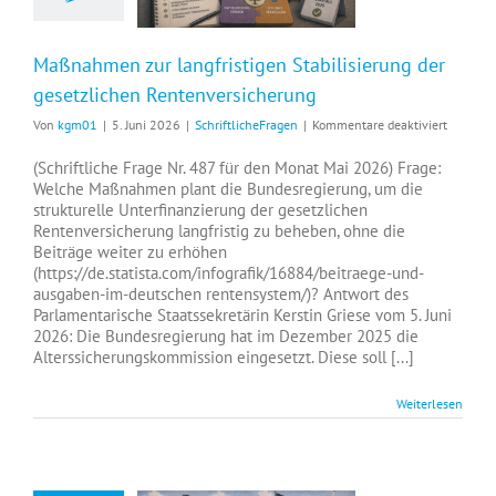
Maßnahmen zur langfristigen Stabilisierung der
gesetzlichen Rentenversicherung
für
Von
kgm01
|
5. Juni 2026
|
SchriftlicheFragen
|
Kommentare deaktiviert
Maßnah
zur
(Schriftliche Frage Nr. 487 für den Monat Mai 2026) Frage:
langfrist
Welche Maßnahmen plant die Bundesregierung, um die
Stabilisi
strukturelle Unterfinanzierung der gesetzlichen
der
Rentenversicherung langfristig zu beheben, ohne die
gesetzli
Beiträge weiter zu erhöhen
Rentenve
(https://de.statista.com/infografik/16884/beitraege-und-
ausgaben-im-deutschen rentensystem/)? Antwort des
Parlamentarische Staatssekretärin Kerstin Griese vom 5. Juni
2026: Die Bundesregierung hat im Dezember 2025 die
Alterssicherungskommission eingesetzt. Diese soll [...]
Weiterlesen