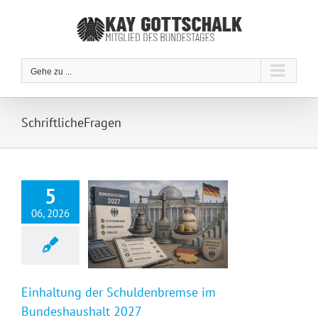
Zum
Inhalt
springen
Gehe zu ...
SchriftlicheFragen
5
06, 2026
Einhaltung der Schuldenbremse im Bundeshaushalt 2027
Einhaltung der Schuldenbremse im
Bundeshaushalt 2027