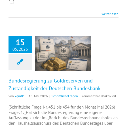
[...]
Weiterlesen
15
05, 2026
Bundesregierung zu Goldreserven und Zuständigkeit der Deutschen Bundesbank
Bundesregierung zu Goldreserven und
Zuständigkeit der Deutschen Bundesbank
für
Von
kgm01
|
15. Mai 2026
|
SchriftlicheFragen
|
Kommentare deaktiviert
Bundes
zu
(Schriftliche Frage Nr. 451 bis 454 für den Monat Mai 2026)
Goldre
Frage: 1. „Hat sich die Bundesregierung eine eigene
und
Auffassung zu der im „Bericht des Bundesrechnungshofes an
Zuständ
den Haushaltsausschuss des Deutschen Bundestages über
der