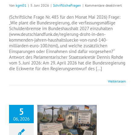
für
Von
kgm01
|
5. Juni 2026
|
SchriftlicheFragen
|
Kommentare deaktiviert
Einhaltu
der
(Schriftliche Frage Nr. 485 für den Monat Mai 2026) Frage:
Schulde
„Wie plant die Bundesregierung, die verfassungsmäßige
im
Schuldenbremse im Bundeshaushalt 2027 einzuhalten
Bundesh
(www.deutschlandfunk.de/regierung-droht-in-den-
2027
kommenden-jahren-haushaltsluecke-von-rund-140-
milliarden-euro-100.html), und welche zusätzlichen
Einsparungen oder Einnahmen sind dafür vorgesehen?“
Antwort des Parlamentarischer Staatssekretär Dennis Rohde
vom 5. Juni 2026: Am 29. April 2026 hat die Bundesregierung
die Eckwerte für den Regierungsentwurf des [...]
Weiterlesen
5
06, 2026
Maßnahmen zur langfristigen Stabilisierung der gesetzlichen Rentenversicherung