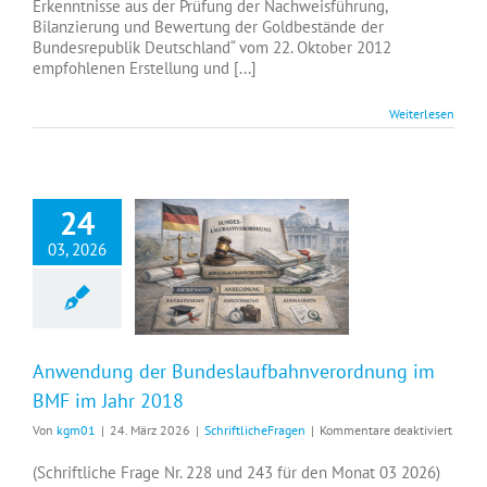
Erkenntnisse aus der Prüfung der Nachweisführung,
Deutsc
Bilanzierung und Bewertung der Goldbestände der
Bundes
Bundesrepublik Deutschland“ vom 22. Oktober 2012
empfohlenen Erstellung und [...]
Weiterlesen
24
03, 2026
Anwendung der Bundeslaufbahnverordnung im BMF im Jahr 2018
Anwendung der Bundeslaufbahnverordnung im
BMF im Jahr 2018
für
Von
kgm01
|
24. März 2026
|
SchriftlicheFragen
|
Kommentare deaktiviert
Anwe
der
(Schriftliche Frage Nr. 228 und 243 für den Monat 03 2026)