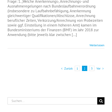
Bunde
Frage: 1. „Welche Anerkennungs-, Anrechnungs- und
im
Ausnahmeregelungen nach Bundeslaufbahnverordnung
BMF
(insbesondere zu Laufbahnbefähigung, Anerkennung
im
gleichwertiger Qualifikationen/Abschlüsse, Anrechnung
Jahr
beruflicher Zeiten, Verkürzung/Anrechnung von Probezeiten
2018
sowie ggf. Einstellung in einem höheren Amt) kamen im
Bundesministeriums der Finanzen (BMF) im Jahr 2018 zur
Anwendung (bitte jeweils klar zwischen [...]
Weiterlesen
Zurück
Vor
1
2
3
Suche
nach: