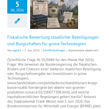
5
06, 2026
Fiskalische Bewertung staatlicher Beteiligungen und Bürgschaften für grüne Technologien
Fiskalische Bewertung staatlicher Beteiligungen
und Bürgschaften für grüne Technologien
für
Von
kgm01
|
5. Juni 2026
|
SchriftlicheFragen
|
Kommentare deaktiviert
Fiskalis
Bewertu
(Schriftliche Frage Nr. 05/0484 für den Monat Mai 2026)
staatlich
Frage: Wie bewertet die Bundesregierung die fiskalischen
Beteilig
Risiken und Chancen einer stärkeren staatlichen Beteiligung
und
oder Bürgschaftsvergabe bei Investitionen in grüne
Bürgscha
Technologien,
für
(www.handelsblatt.com/politik/deutschland/thyssen-krupp-
grüne
konzernzahlt-foerdergeld-bei-abkehr-von-gruener-
Technol
produktion-zurueck-01/100077308.html), und welche
haushaltsrechtlichen Regelungen gelten hierfür? Antwort
des Staatssekretär Frank Wetzel vom 5. Juni 2026: Das
Bundesministerium für Wirtschaft und Energie (BMWE) plant