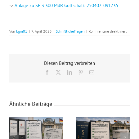
->
Anlage zu SF 3 300 MdB Gottschalk_250407_091735
für
Von
kgm01
|
7. April 2025
|
SchriftlicheFragen
|
Kommentare deaktiviert
Verwen
der
Mittel
des
Projekt
„Wir
Diesen Beitrag verbreiten
sind
Paten“
Facebook
X
LinkedIn
Pinterest
E-
Mail
Ähnliche Beiträge
Bewertung der Beteiligungsführung bei Bundeseinrichtungen
Prüfung der Wiedereinführung einer Rechtsformpflicht für inländische Investmentfonds