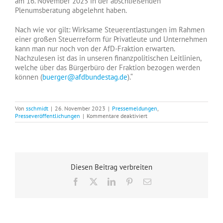
am 16. November 2023 in der abschließenden
Plenumsberatung abgelehnt haben.
Nach wie vor gilt: Wirksame Steuerentlastungen im Rahmen
einer großen Steuerreform für Privatleute und Unternehmen
kann man nur noch von der AfD-Fraktion erwarten.
Nachzulesen ist das in unseren finanzpolitischen Leitlinien,
welche über das Bürgerbüro der Fraktion bezogen werden
können (
buerger@afdbundestag.de
).“
Von
sschmidt
|
26. November 2023
|
Pressemeldungen
,
für
Presseveröffentlichungen
|
Kommentare deaktiviert
Bundesrat
bestätigt
Position
der
AfD-
Bundestagsfraktion
Diesen Beitrag verbreiten
zum
„Wachstumschancengesetz“
Facebook
X
LinkedIn
Pinterest
E-
Mail