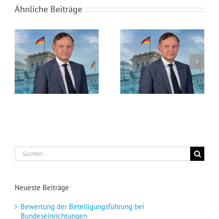
Ähnliche Beiträge
Deutschland hat ein Steuerlastproblem
Vorsätzliche Passivität der Bundesregierung ermöglicht feindselige Übernahme der Commerzbank
Suche
nach:
Neueste Beiträge
Bewertung der Beteiligungsführung bei
Bundeseinrichtungen