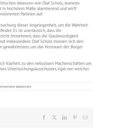
litischen Akteuren wie Olaf Scholz, Jeanette
st in höchstem Maße alarmierend und wirft
volvierten Parteien auf.
rsuchung dieser Angelegenheit, um die Wahrheit
indet. Es ist unerlässlich, dass die
nicht hinnehmen, dass die Glaubwürdigkeit
und insbesondere Olaf Scholz müssen sich den
n gewährleisten, um das Vertrauen der Bürger
lich Klarheit zu den nebulösen Machenschaften um
nes Untersuchungsausschusses, egal von welcher
für
mmentare deaktiviert
Aufklärung
durch
einen
Cum-
Ex-
Untersuchungsausschuss
ist
Facebook
X
LinkedIn
Pinterest
E-
im
Mail
Interesse