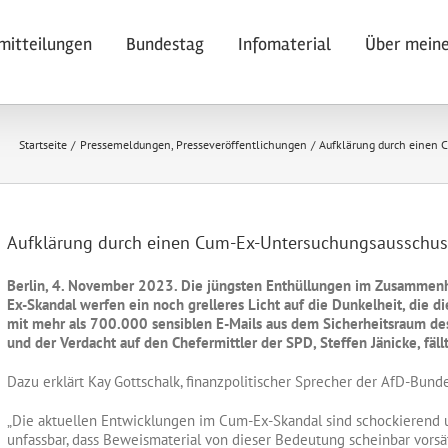
mitteilungen
Bundestag
Infomaterial
Über meine
Startseite
Pressemeldungen
Presseveröffentlichungen
Aufklärung durch einen C
Aufklärung durch einen Cum-Ex-Untersuchungsausschuss i
Berlin, 4. November 2023. Die jüngsten Enthüllungen im Zusammen
Ex-Skandal werfen ein noch grelleres Licht auf die Dunkelheit, die di
mit mehr als 700.000 sensiblen E-Mails aus dem Sicherheitsraum d
und der Verdacht auf den Chefermittler der SPD, Steffen Jänicke, fäll
Dazu erklärt Kay Gottschalk, finanzpolitischer Sprecher der AfD-Bunde
„Die aktuellen Entwicklungen im Cum-Ex-Skandal sind schockierend un
unfassbar, dass Beweismaterial von dieser Bedeutung scheinbar vorsät