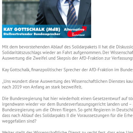
Mit dem bevorstehenden Ablauf des Solidarpakets II hat die Diskussi
Solidaritätszuschlags wieder an Fahrt aufgenommen. Der Wissenschaf
Auswertung die Zweifel und Skepsis der AfD-Fraktion zur Verfassung
Kay Gottschalk, finanzpolitischer Sprecher der AfD-Fraktion im Bundes
„Uns wundert diese Auswertung des Wissenschaftlichen Dienstes kau
nach 2019 von Anfang an stark bezweifelt.
Die Bundesregierung hat hier wiederholt einen Gesetzentwurf auf tö
irgendwann wieder vor dem Bundesverfassungsgericht landen und – ä
Bundesregierung um die Ohren fliegen. So geht Regieren in Deutschla
dass nach Ablauf des Solidarpakts II die Voraussetzungen für die Er
weggefallen sind?
Weiter stellt der Wissenschaftliche Dienst zu recht fest, dass eine 