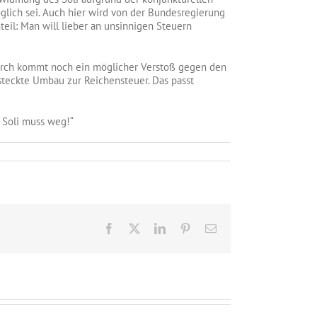
ich sei. Auch hier wird von der Bundesregierung
eil: Man will lieber an unsinnigen Steuern
durch kommt noch ein möglicher Verstoß gegen den
rsteckte Umbau zur Reichensteuer. Das passt
 Soli muss weg!“
r
i
ss
g
ne
nn
d
Facebook
X
LinkedIn
Pinterest
E-
r!“
Mail