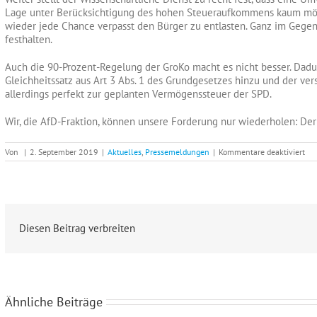
Lage unter Berücksichtigung des hohen Steueraufkommens kaum mögl
wieder jede Chance verpasst den Bürger zu entlasten. Ganz im Gegent
festhalten.
Auch die 90-Prozent-Regelung der GroKo macht es nicht besser. Da
Gleichheitssatz aus Art 3 Abs. 1 des Grundgesetzes hinzu und der ve
allerdings perfekt zur geplanten Vermögenssteuer der SPD.
Wir, die AfD-Fraktion, können unsere Forderung nur wiederholen: Der
für
Von
|
2. September 2019
|
Aktuelles
,
Pressemeldungen
|
Kommentare deaktiviert
“De
Sol
mu
we
oh
We
un
Diesen Beitrag verbreiten
Abe
Ähnliche Beiträge