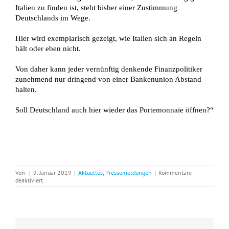
Italien zu finden ist, steht bisher einer Zustimmung
Deutschlands im Wege.
Hier wird exemplarisch gezeigt, wie Italien sich an Regeln
hält oder eben nicht.
Von daher kann jeder vernünftig denkende Finanzpolitiker
zunehmend nur dringend von einer Bankenunion Abstand
halten.
Soll Deutschland auch hier wieder das Portemonnaie öffnen?“
Von
|
9. Januar 2019
|
Aktuelles
,
Pressemeldungen
|
Kommentare
für
deaktiviert
Gottschalk:
„Italien
hat
nicht
dazu
gelernt!“