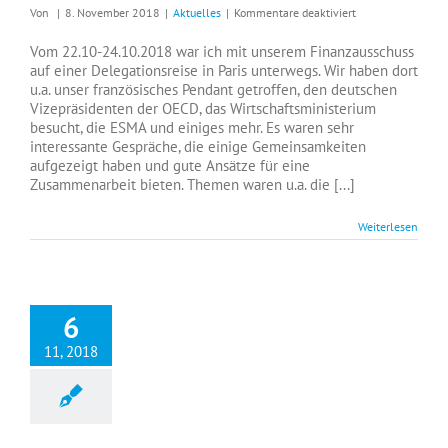
für
Von
|
8. November 2018
|
Aktuelles
|
Kommentare deaktiviert
Delegationsreise
nach
Vom 22.10-24.10.2018 war ich mit unserem Finanzausschuss
Paris
auf einer Delegationsreise in Paris unterwegs. Wir haben dort
mit
u.a. unser französisches Pendant getroffen, den deutschen
dem
Vizepräsidenten der OECD, das Wirtschaftsministerium
Finanzausschuss
besucht, die ESMA und einiges mehr. Es waren sehr
vom
interessante Gespräche, die einige Gemeinsamkeiten
22.10-
aufgezeigt haben und gute Ansätze für eine
24.10.2018
Zusammenarbeit bieten. Themen waren u.a. die [...]
Weiterlesen
6
11, 2018