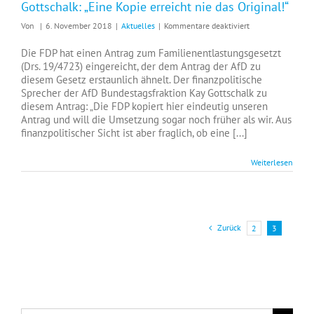
Gottschalk: „Eine Kopie erreicht nie das Original!“
für
Von
|
6. November 2018
|
Aktuelles
|
Kommentare deaktiviert
Gottschalk:
„Eine
Die FDP hat einen Antrag zum Familienentlastungsgesetzt
Kopie
(Drs. 19/4723) eingereicht, der dem Antrag der AfD zu
erreicht
diesem Gesetz erstaunlich ähnelt. Der finanzpolitische
nie
Sprecher der AfD Bundestagsfraktion Kay Gottschalk zu
das
diesem Antrag: „Die FDP kopiert hier eindeutig unseren
Original!“
Antrag und will die Umsetzung sogar noch früher als wir. Aus
finanzpolitischer Sicht ist aber fraglich, ob eine [...]
Weiterlesen
Zurück
2
3