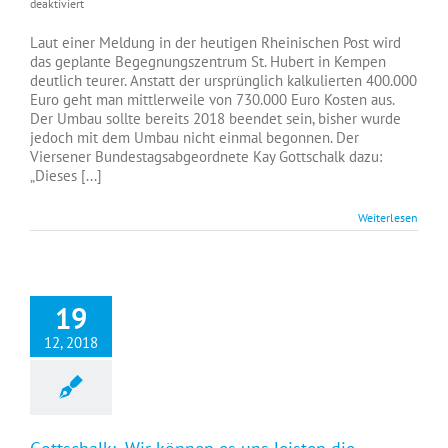
für
deaktiviert
Gottschalk:
„Der
Laut einer Meldung in der heutigen Rheinischen Post wird
Berliner
das geplante Begegnungszentrum St. Hubert in Kempen
Flughafen
deutlich teurer. Anstatt der ursprünglich kalkulierten 400.000
ist
Euro geht man mittlerweile von 730.000 Euro Kosten aus.
überall!“
Der Umbau sollte bereits 2018 beendet sein, bisher wurde
jedoch mit dem Umbau nicht einmal begonnen. Der
Viersener Bundestagsabgeordnete Kay Gottschalk dazu:
„Dieses [...]
Weiterlesen
19
12, 2018