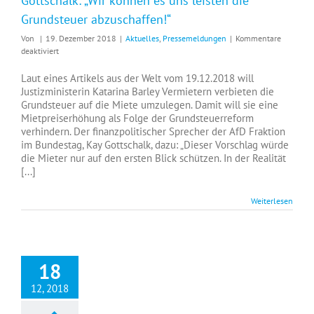
Gottschalk: „Wir können es uns leisten die
Grundsteuer abzuschaffen!“
Von
|
19. Dezember 2018
|
Aktuelles
,
Pressemeldungen
|
Kommentare
für
deaktiviert
Gottschalk:
„Wir
Laut eines Artikels aus der Welt vom 19.12.2018 will
können
Justizministerin Katarina Barley Vermietern verbieten die
es
Grundsteuer auf die Miete umzulegen. Damit will sie eine
uns
Mietpreiserhöhung als Folge der Grundsteuerreform
leisten
verhindern. Der finanzpolitischer Sprecher der AfD Fraktion
die
im Bundestag, Kay Gottschalk, dazu: „Dieser Vorschlag würde
Grundsteuer
die Mieter nur auf den ersten Blick schützen. In der Realität
abzuschaffen!“
[...]
Weiterlesen
18
12, 2018