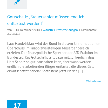
Gottschalk: „Steuerzahler müssen endlich
entlastest werden!“
Von
|
18. Dezember 2018
|
Aktuelles
,
Pressemeldungen
|
Kommentare
für
deaktiviert
Gottschalk:
„Steuerzahler
Laut Handelsblatt wird der Bund in diesem Jahr erneut einen
müssen
Überschuss im knapp zweistelligen Milliardenbereich
endlich
erzielen. Der finanzpolitische Sprecher der AfD Fraktion im
entlastest
Bundestag, Kay Gottschalk, teilt dazu mit: „Erfreulich, dass
werden!“
Herr Scholz so gut haushalten kann, aber wann werden
endlich die arbeitenden Bürger entlastet, die dieses Geld
erwirtschaftet haben? Spätestens jetzt ist der [...]
Weiterlesen
17