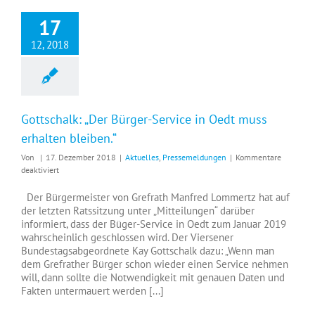
17
12, 2018
Gottschalk: „Der Bürger-Service in Oedt muss
erhalten bleiben.“
Von
|
17. Dezember 2018
|
Aktuelles
,
Pressemeldungen
|
Kommentare
für
deaktiviert
Gottschalk:
„Der
Der Bürgermeister von Grefrath Manfred Lommertz hat auf
Bürger-
der letzten Ratssitzung unter „Mitteilungen“ darüber
Service
informiert, dass der Büger-Service in Oedt zum Januar 2019
in
wahrscheinlich geschlossen wird. Der Viersener
Oedt
Bundestagsabgeordnete Kay Gottschalk dazu: „Wenn man
muss
dem Grefrather Bürger schon wieder einen Service nehmen
erhalten
will, dann sollte die Notwendigkeit mit genauen Daten und
bleiben.“
Fakten untermauert werden [...]