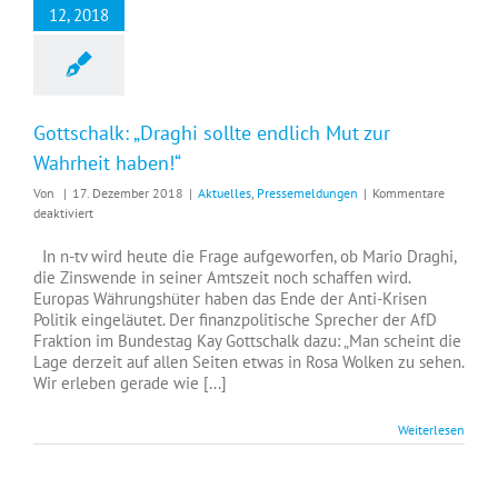
12, 2018
Gottschalk: „Draghi sollte endlich Mut zur
Wahrheit haben!“
Von
|
17. Dezember 2018
|
Aktuelles
,
Pressemeldungen
|
Kommentare
für
deaktiviert
Gottschalk:
„Draghi
In n-tv wird heute die Frage aufgeworfen, ob Mario Draghi,
sollte
die Zinswende in seiner Amtszeit noch schaffen wird.
endlich
Europas Währungshüter haben das Ende der Anti-Krisen
Mut
Politik eingeläutet. Der finanzpolitische Sprecher der AfD
zur
Fraktion im Bundestag Kay Gottschalk dazu: „Man scheint die
Wahrheit
Lage derzeit auf allen Seiten etwas in Rosa Wolken zu sehen.
haben!“
Wir erleben gerade wie [...]
Weiterlesen