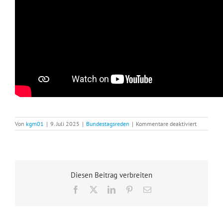
für
Von
kgm01
|
9. Juli 2025
|
Bundestagsreden
|
Kommentare deaktiviert
Bundestag
TOBT
bei
dieser
Rede!
Diesen Beitrag verbreiten
Klingbeil
wird
Facebook
X
LinkedIn
Pinterest
E-
GEGRILLT!
Mail