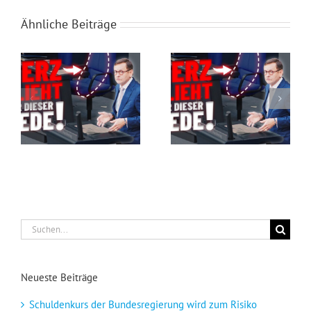
Ähnliche Beiträge
SIE werfen unser GELD zum Fenster raus!
ANTIFA, ÖRR, RUSSLAND… KAY GOTTSCHALK erteilt Bundestag eine LEKTION!
Suche
nach:
Neueste Beiträge
Schuldenkurs der Bundesregierung wird zum Risiko