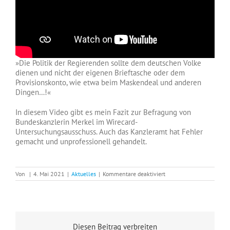
»Die Politik der Regierenden sollte dem deutschen Volke
dienen und nicht der eigenen Brieftasche oder dem
Provisionskonto, wie etwa beim Maskendeal und anderen
Dingen…!«
In diesem Video gibt es mein Fazit zur Befragung von
Bundeskanzlerin Merkel im Wirecard-
Untersuchungsausschuss. Auch das Kanzleramt hat Fehler
gemacht und unprofessionell gehandelt.
für
Von
|
4. Mai 2021
|
Aktuelles
|
Kommentare deaktiviert
FAZIT
nach
MERKEL-
VERHÖR
im
Wirecard-
Diesen Beitrag verbreiten
Ausschuss