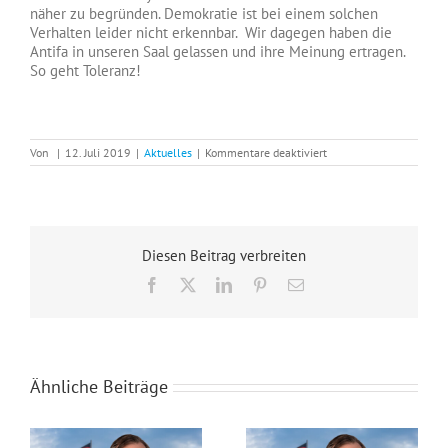
näher zu begründen. Demokratie ist bei einem solchen
Verhalten leider nicht erkennbar. Wir dagegen haben die
Antifa in unseren Saal gelassen und ihre Meinung ertragen.
So geht Toleranz!
für
Von
|
12. Juli 2019
|
Aktuelles
|
Kommentare deaktiviert
Bürgerdialog
in
Krefeld
und
der
Besuch
Diesen Beitrag verbreiten
der
Gegenveranstaltung
Facebook
X
LinkedIn
Pinterest
E-
am
Mail
9.7.2019
Ähnliche Beiträge