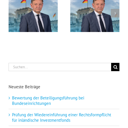
Deutschland hat ein Steuerlastproblem
Vorsätzliche Passivität der Bundesregierung ermöglicht feindselige Übernahme der Commerzbank
Suche
nach:
Neueste Beiträge
Bewertung der Beteiligungsführung bei
Bundeseinrichtungen
Prüfung der Wiedereinführung einer Rechtsformpflicht
für inländische Investmentfonds