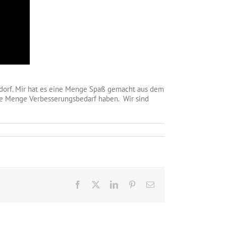
oisdorf. Mir hat es eine Menge Spaß gemacht aus dem
ede Menge Verbesserungsbedarf haben. Wir sind
Facebook
X
LinkedIn
Pinterest
E-
Mail